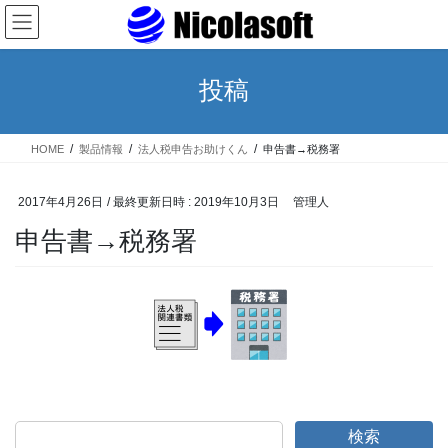
コ
ナ
ン
ビ
テ
ゲ
ン
ー
投稿
ツ
シ
へ
ョ
ス
ン
HOME
製品情報
法人税申告お助けくん
申告書→税務署
キ
に
ッ
移
プ
動
2017年4月26日
/ 最終更新日時 :
2019年10月3日
管理人
申告書→税務署
検索