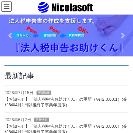
コ
ナ
ン
ビ
テ
ゲ
ン
ー
ツ
シ
へ
ョ
Previous
Next
ス
ン
キ
に
ッ
移
プ
動
最新記事
2026年7月15日
更新情報
【お知らせ】「法人税申告お助けくん」の更新（Ver2.0.80.1）(令
和8年4月1日以後終了事業年度版)
2026年6月2日
更新情報
【お知らせ】「法人税申告お助けくん」の更新（Ver2.0.80.0）(令
和8年4月1日以後終了事業年度版)