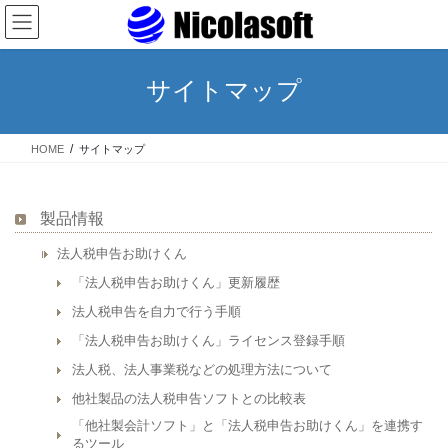
コ
ナ
ン
ビ
テ
ゲ
ン
ー
サイトマップ
ツ
シ
へ
ョ
ス
ン
HOME
サイトマップ
キ
に
ッ
移
プ
動
製品情報
法人税申告お助けくん
「法人税申告お助けくん」更新履歴
法人税申告を自力で行う手順
「法人税申告お助けくん」ライセンス登録手順
法人税、法人事業税などの処理方法について
他社製品の法人税申告ソフトとの比較表
「他社製会計ソフト」と「法人税申告お助けくん」を連携す
るツール