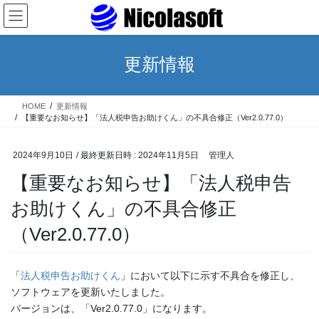
コ
ナ
ン
ビ
テ
ゲ
ン
ー
更新情報
ツ
シ
へ
ョ
ス
ン
HOME
更新情報
キ
に
【重要なお知らせ】「法人税申告お助けくん」の不具合修正（Ver2.0.77.0）
ッ
移
プ
動
2024年9月10日
/ 最終更新日時 :
2024年11月5日
管理人
【重要なお知らせ】「法人税申告
お助けくん」の不具合修正
（Ver2.0.77.0）
「
法人税申告お助けくん
」において以下に示す不具合を修正し、
ソフトウェアを更新いたしました。
バージョンは、「Ver2.0.77.0」になります。