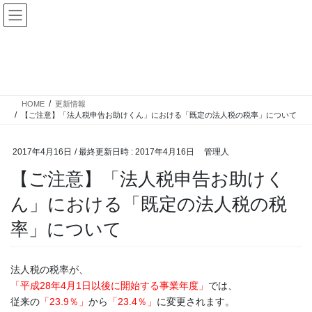
コ
ナ
ン
ビ
テ
ゲ
ン
ー
更新情報
ツ
シ
へ
ョ
ス
ン
HOME
更新情報
キ
に
【ご注意】「法人税申告お助けくん」における「既定の法人税の税率」について
ッ
移
プ
動
2017年4月16日
/ 最終更新日時 :
2017年4月16日
管理人
【ご注意】「法人税申告お助けく
ん」における「既定の法人税の税
率」について
法人税の税率が、
「平成28年4月1日以後に開始する事業年度」
では、
従来の
「23.9％」
から
「23.4％」
に変更されます。