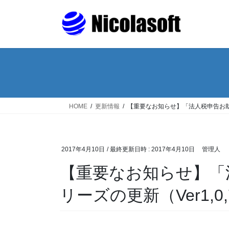
コ
ナ
ン
ビ
テ
ゲ
ン
ー
ツ
シ
へ
ョ
ス
ン
キ
に
ッ
移
HOME
更新情報
【重要なお知らせ】「法人税申告お助けく
プ
動
2017年4月10日
/ 最終更新日時 :
2017年4月10日
管理人
【重要なお知らせ】「法人税申告お助けくん」シ
リーズの更新（Ver1,0,