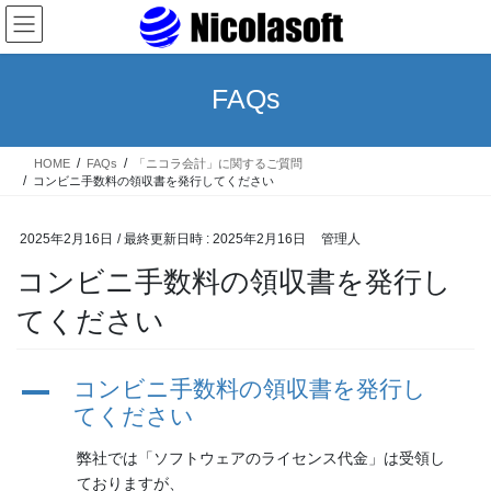
コ
ナ
ン
ビ
テ
ゲ
ン
ー
FAQs
ツ
シ
へ
ョ
ス
ン
HOME
FAQs
「ニコラ会計」に関するご質問
キ
に
コンビニ手数料の領収書を発行してください
ッ
移
プ
動
2025年2月16日
/ 最終更新日時 :
2025年2月16日
管理人
コンビニ手数料の領収書を発行し
てください
コンビニ手数料の領収書を発行し
A
てください
弊社では「ソフトウェアのライセンス代金」は受領し
ておりますが、