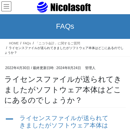
コ
ナ
ン
ビ
テ
ゲ
ン
ー
FAQs
ツ
シ
へ
ョ
ス
ン
HOME
FAQs
「ニコラ会計」に関するご質問
キ
に
ライセンスファイルが送られてきましたがソフトウェア本体はどこにあるのでし
ッ
移
ょうか？
プ
動
2022年4月30日
/ 最終更新日時 :
2024年8月24日
管理人
ライセンスファイルが送られてき
ましたがソフトウェア本体はどこ
にあるのでしょうか？
ライセンスファイルが送られて
A
きましたがソフトウェア本体は