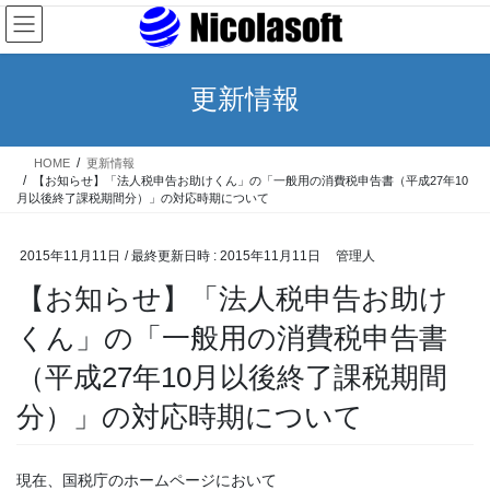
コ
ナ
ン
ビ
テ
ゲ
ン
ー
更新情報
ツ
シ
へ
ョ
ス
ン
HOME
更新情報
キ
に
【お知らせ】「法人税申告お助けくん」の「一般用の消費税申告書（平成27年10
ッ
移
月以後終了課税期間分）」の対応時期について
プ
動
2015年11月11日
/ 最終更新日時 :
2015年11月11日
管理人
【お知らせ】「法人税申告お助け
くん」の「一般用の消費税申告書
（平成27年10月以後終了課税期間
分）」の対応時期について
現在、国税庁のホームページにおいて