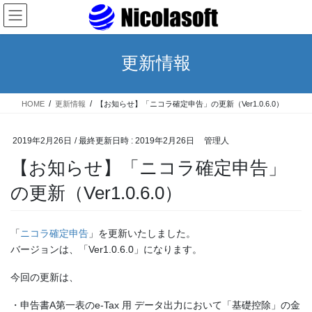
コ
ナ
ン
ビ
テ
ゲ
ン
ー
更新情報
ツ
シ
へ
ョ
ス
ン
HOME
更新情報
【お知らせ】「ニコラ確定申告」の更新（Ver1.0.6.0）
キ
に
ッ
移
プ
動
2019年2月26日
/ 最終更新日時 :
2019年2月26日
管理人
【お知らせ】「ニコラ確定申告」
の更新（Ver1.0.6.0）
「
ニコラ確定申告
」を更新いたしました。
バージョンは、「Ver1.0.6.0」になります。
今回の更新は、
・申告書A第一表のe-Tax 用 データ出力において「基礎控除」の金