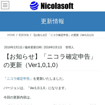
コ
ナ
ン
ビ
テ
ゲ
ン
ー
更新情報
ツ
シ
へ
ョ
ス
ン
HOME
更新情報
【お知らせ】「ニコラ確定申告」の更新（Ver1,0,1,0）
キ
に
ッ
移
プ
動
2018年2月1日
/ 最終更新日時 :
2018年2月1日
管理人
【お知らせ】「ニコラ確定申告」
の更新（Ver1,0,1,0）
「
ニコラ確定申告
」を更新いたしました。
バージョンは、「Ver1,0,1,0」になります。
今回の更新内容は、