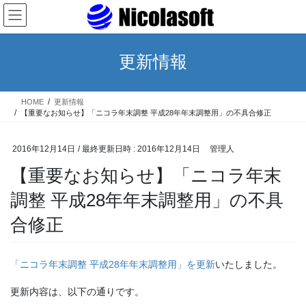
コ
ナ
ン
ビ
テ
ゲ
ン
ー
更新情報
ツ
シ
へ
ョ
ス
ン
HOME
更新情報
キ
に
【重要なお知らせ】「ニコラ年末調整 平成28年年末調整用」の不具合修正
ッ
移
プ
動
2016年12月14日
/ 最終更新日時 :
2016年12月14日
管理人
【重要なお知らせ】「ニコラ年末
調整 平成28年年末調整用」の不具
合修正
「ニコラ年末調整 平成28年年末調整用」を更新
いたしました。
更新内容は、以下の通りです。