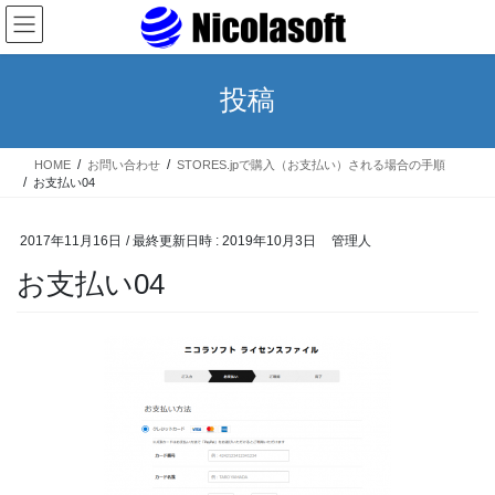
コ
ナ
ン
ビ
テ
ゲ
ン
ー
投稿
ツ
シ
へ
ョ
ス
ン
HOME
お問い合わせ
STORES.jpで購入（お支払い）される場合の手順
キ
に
お支払い04
ッ
移
プ
動
2017年11月16日
/ 最終更新日時 :
2019年10月3日
管理人
お支払い04